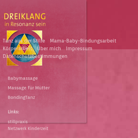
Tanz aus der Stille
Mama-Baby-Bindungsarbeit
Körperarbeit
Über mich
Impressum
Datenschutzbestimmungen
Babymassage
Massage für Mütter
BondingTanz
Links:
stillpraxis
Netzwerk Kinderzeit